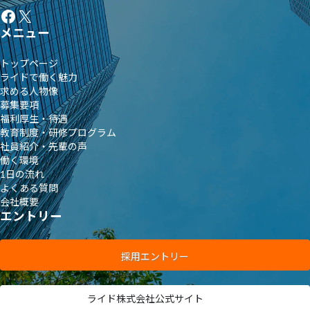
Facebook
X
メニュー
トップページ
ライドで働く魅力
求める人物像
募集要項
福利厚生・待遇
教育制度・研修プログラム
社員紹介・先輩の声
働く環境
1日の流れ
よくある質問
会社概要
エントリー
採用
エントリー
ライド株式会社
公式サイト