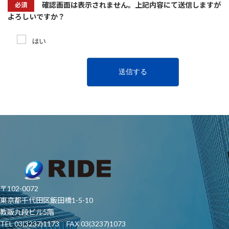
送信してよければチェックをお願いします
確認画面は表示されません。上記内容にて送信しますが
必須
よろしいですか？
はい
〒102-0072
東京都千代田区飯田橋1-5-10
教販九段ビル5階
TEL 03(3237)1173 FAX 03(3237)1073